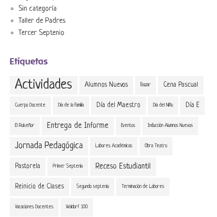
Sin categoría
Taller de Padres
Tercer Septenio
Etiquetas
Actividades
Alumnos Nuevos
Cena Pascual
Bazar
Día del Maestro
Día E
Cuerpo Docente
Día de la Familia
Día del Niño
Entrega de Informe
El Ruiseñor
Eventos
Inducción Alumnos Nuevos
Jornada Pedagógica
Labores Académicas
Obra Teatro
Receso Estudiantil
Pastorela
Primer Septenio
Reinicio de Clases
Segundo septenio
Terminación de Labores
Vacaciones Docentes
Waldorf 100