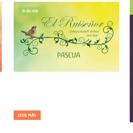
30 JUN, 2026
El Ruiseñor Pascua 2026
l
En la pedagogía Waldorf, la Pascua no es solo una fecha en el
calendarioo un conjunto de símbolos externos; es, ante todo,
una invitación a mirarhacia adentro. Nos recuerda que…
LEER MÁS