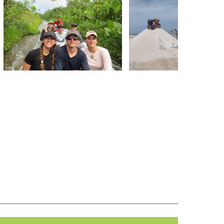
Pedagóg
Salida Pedagógica
Mercadillo de Adviento
ica La
Amazonas 11°
Guajira
8°