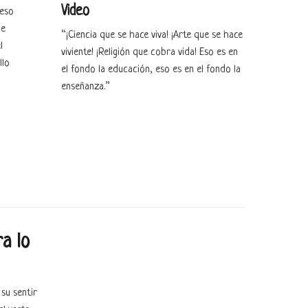
Video
ceso
de
“¡Ciencia que se hace viva! ¡Arte que se hace
l
viviente! ¡Religión que cobra vida! Eso es en
llo
el fondo la educación, eso es en el fondo la
enseñanza.”
ra lo
su sentir