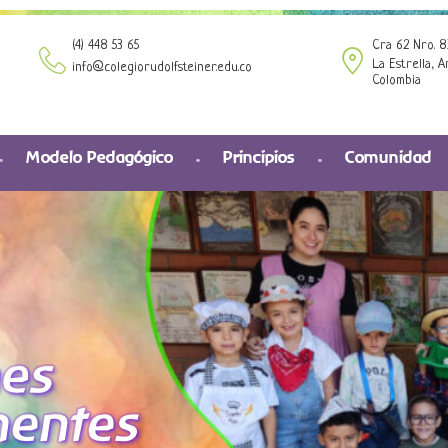
(4) 448 53 65
Cra 62 Nro. 8
La Estrella, A
info@colegiorudolfsteiner.edu.co
Colombia
Modelo Pedagógico
Principios
Comunidad