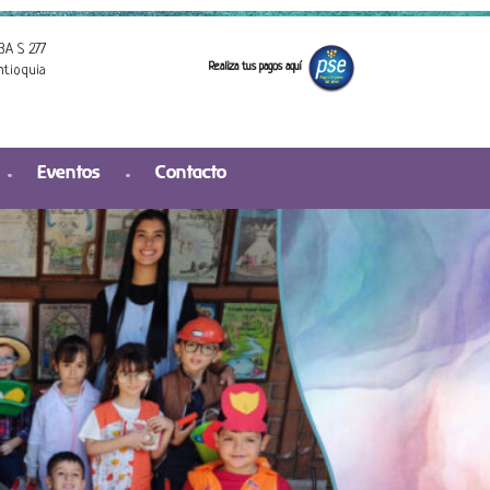
3A S 277
Realiza tus pagos aquí
ntioquia
Eventos
Contacto