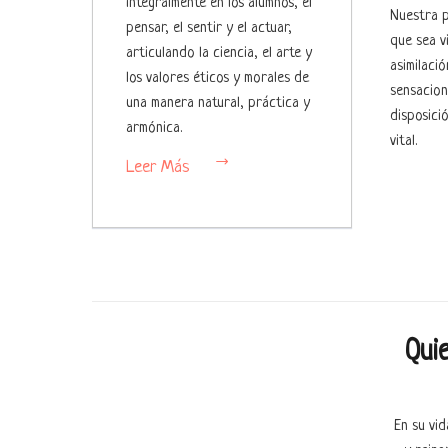
integralmente en los alumnos, el
Nuestra 
pensar, el sentir y el actuar,
que sea v
articulando la ciencia, el arte y
asimilaci
los valores éticos y morales de
sensacion
una manera natural, práctica y
disposició
armónica.
vital.
Leer Más
Quie
En su vi