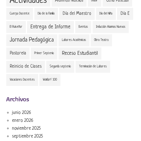
Actividades
Alumnos Nuevos
Cena Pascual
Bazar
Día del Maestro
Día E
Cuerpo Docente
Día de la Familia
Día del Niño
Entrega de Informe
El Ruiseñor
Eventos
Inducción Alumnos Nuevos
Jornada Pedagógica
Labores Académicas
Obra Teatro
Receso Estudiantil
Pastorela
Primer Septenio
Reinicio de Clases
Segundo septenio
Terminación de Labores
Vacaciones Docentes
Waldorf 100
Archivos
junio 2026
enero 2026
noviembre 2025
septiembre 2025