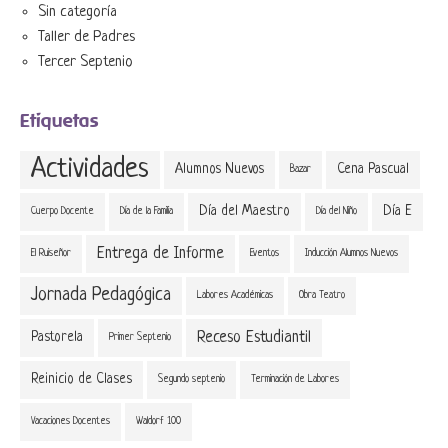
Sin categoría
Taller de Padres
Tercer Septenio
Etiquetas
Actividades
Alumnos Nuevos
Cena Pascual
Bazar
Día del Maestro
Día E
Cuerpo Docente
Día de la Familia
Día del Niño
Entrega de Informe
El Ruiseñor
Eventos
Inducción Alumnos Nuevos
Jornada Pedagógica
Labores Académicas
Obra Teatro
Receso Estudiantil
Pastorela
Primer Septenio
Reinicio de Clases
Segundo septenio
Terminación de Labores
Vacaciones Docentes
Waldorf 100