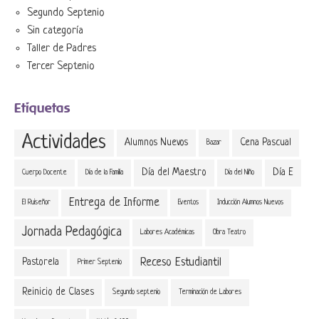
Segundo Septenio
Sin categoría
Taller de Padres
Tercer Septenio
Etiquetas
Actividades
Alumnos Nuevos
Cena Pascual
Bazar
Día del Maestro
Día E
Cuerpo Docente
Día de la Familia
Día del Niño
Entrega de Informe
El Ruiseñor
Eventos
Inducción Alumnos Nuevos
Jornada Pedagógica
Labores Académicas
Obra Teatro
Receso Estudiantil
Pastorela
Primer Septenio
Reinicio de Clases
Segundo septenio
Terminación de Labores