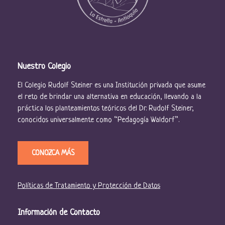
s
d
e
E
Nuestro Colegio
v
e
El Colegio Rudolf Steiner es una Institución privada que asume
el reto de brindar una alternativa en educación, llevando a la
n
práctica los planteamientos teóricos del Dr. Rudolf Steiner,
t
conocidos universalmente como “Pedagogía Waldorf”.
o
s
CONOZCA MÁS
Políticas de Tratamiento y Protección de Datos
Información de Contacto