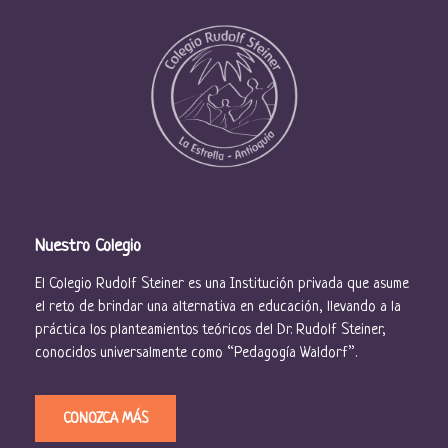
E
v
e
n
t
o
s
Nuestro Colegio
El Colegio Rudolf Steiner es una Institución privada que asume
el reto de brindar una alternativa en educación, llevando a la
práctica los planteamientos teóricos del Dr. Rudolf Steiner,
conocidos universalmente como “Pedagogía Waldorf”.
CONOZCA MÁS