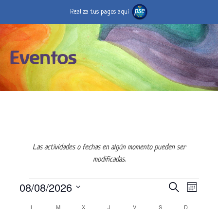
Realiza tus pagos aquí
Eventos
Las actividades o fechas en algún momento pueden ser
modificadas.
Eventos
08/08/2026
N
N
B
M
U
a
E
S
a
S
C
L
LUNES
M
MARTES
X
MIÉRCOLES
J
JUEVES
V
VIERNES
S
SÁBADO
D
DOMINGO
v
S
C
e