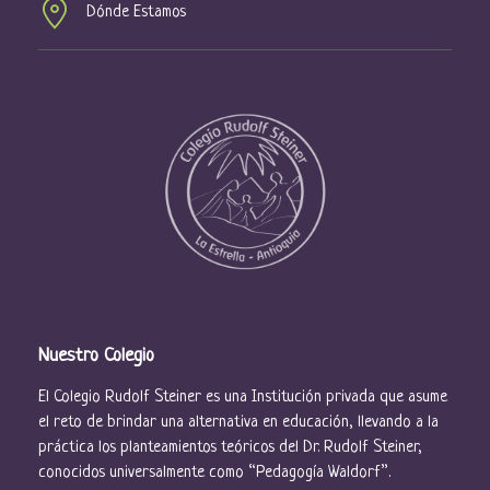
s
Dónde Estamos
d
e
E
v
e
n
t
o
s
Nuestro Colegio
El Colegio Rudolf Steiner es una Institución privada que asume
el reto de brindar una alternativa en educación, llevando a la
práctica los planteamientos teóricos del Dr. Rudolf Steiner,
conocidos universalmente como “Pedagogía Waldorf”.