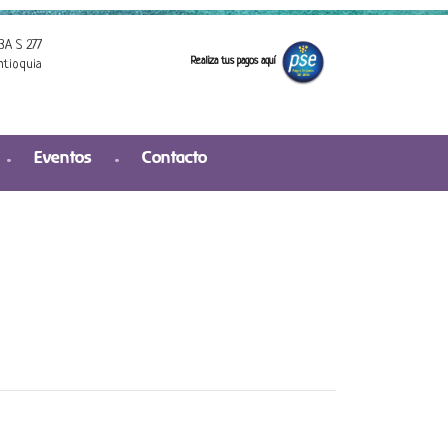
3A S 277
Realiza tus pagos aquí
ntioquia
Eventos
Contacto