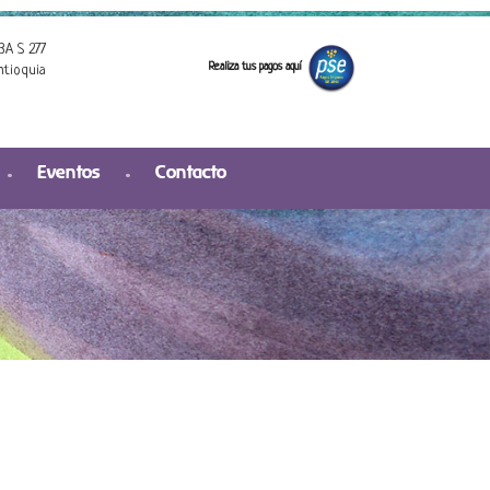
3A S 277
Realiza tus pagos aquí
ntioquia
Eventos
Contacto