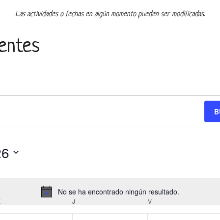
Las actividades o fechas en algún momento pueden ser modificadas.
centes
B
26
No se ha encontrado ningún resultado.
N
X
MIÉRCOLES
J
JUEVES
V
VIERNES
o
t