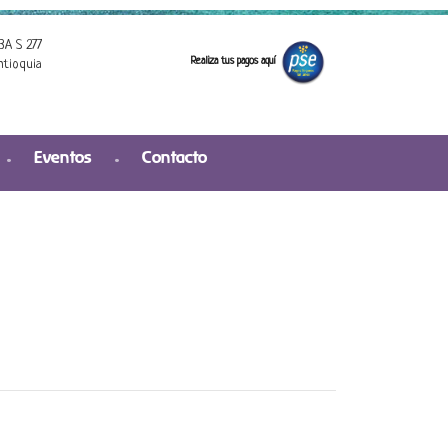
3A S 277
Realiza tus pagos aquí
ntioquia
Eventos
Contacto