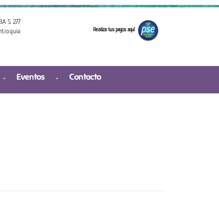
3A S 277
Realiza tus pagos aquí
ntioquia
Eventos
Contacto