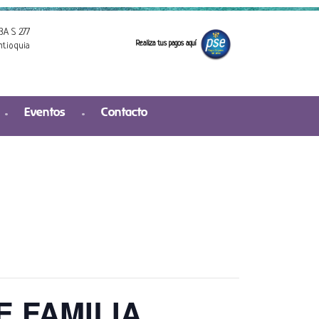
3A S 277
Realiza tus pagos aquí
ntioquia
Eventos
Contacto
 FAMILIA