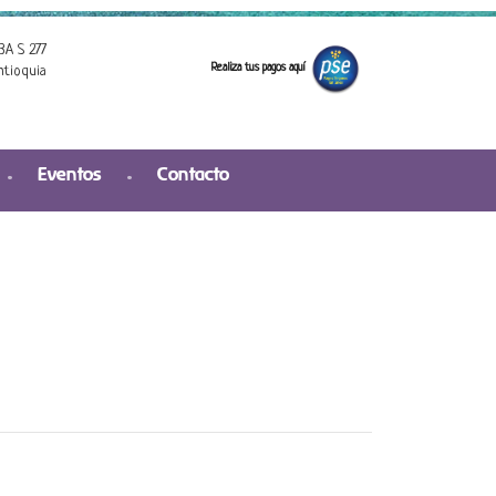
3A S 277
Realiza tus pagos aquí
ntioquia
Eventos
Contacto