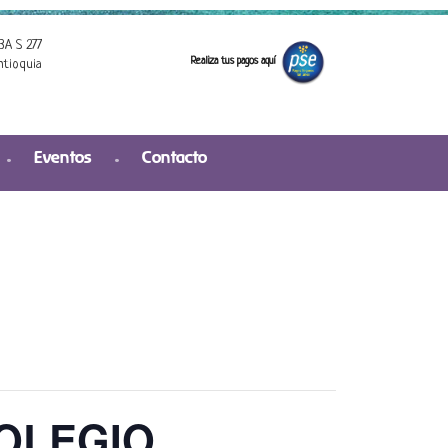
3A S 277
Realiza tus pagos aquí
ntioquia
Eventos
Contacto
OLEGIO