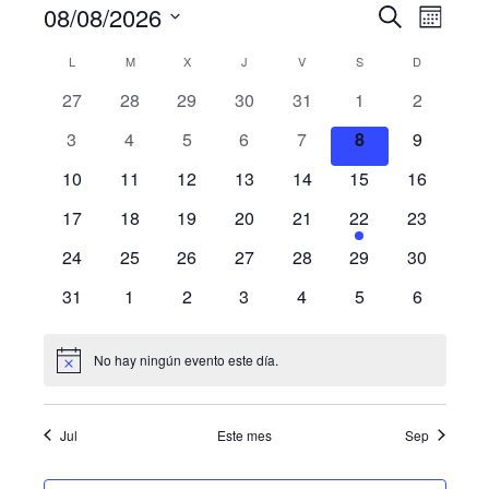
Eventos
08/08/2026
N
N
B
M
U
a
E
S
a
S
C
L
LUNES
M
MARTES
X
MIÉRCOLES
J
JUEVES
V
VIERNES
S
SÁBADO
D
DOMINGO
v
S
C
e
v
e
A
0
0
0
0
0
0
0
27
28
29
30
31
1
2
a
l
R
g
e
e
e
e
e
e
e
e
e
0
0
0
0
0
0
0
l
3
4
5
6
7
8
9
a
v
v
v
v
v
v
v
c
g
e
e
e
e
e
e
e
c
e
e
0
e
0
e
0
e
0
e
0
0
e
0
e
10
11
12
13
14
15
16
c
v
v
v
v
v
v
v
i
a
n
e
n
e
n
e
n
e
n
e
e
n
e
n
n
i
0
e
0
e
0
e
0
e
0
e
1
e
0
e
17
18
19
20
21
22
23
ó
t
v
t
v
t
v
t
v
t
v
v
t
v
t
c
o
e
n
e
n
e
n
e
n
e
n
e
n
e
n
n
d
o
e
0
o
e
0
o
e
0
o
e
0
o
e
0
e
0
o
e
0
o
24
25
26
27
28
29
30
n
v
t
v
t
v
t
v
t
v
t
v
t
v
t
i
d
s
n
e
s
n
e
s
n
e
s
n
e
s
n
e
n
e
s
n
e
s
a
e
0
o
e
o
0
e
o
0
e
o
0
e
o
0
e
o
0
e
o
0
a
31
1
2
3
4
5
6
e
t
v
t
v
t
v
t
v
t
v
t
v
t
v
ó
n
e
s
n
s
e
n
s
e
n
s
e
n
s
e
n
s
e
n
s
e
r
r
v
o
e
o
e
o
e
o
e
o
e
o
e
o
e
t
v
t
v
t
v
t
v
t
v
t
v
n
t
v
f
i
s
n
s
n
s
n
s
n
s
n
s
n
s
n
i
No hay ningún evento este día.
N
o
e
o
e
o
e
o
e
o
e
o
e
o
e
e
s
d
t
t
t
t
t
t
t
o
o
s
n
s
n
s
n
s
n
s
n
n
s
n
t
c
t
o
o
o
o
o
o
o
e
i
t
t
t
t
t
t
t
a
h
d
Jul
Este mes
Sep
s
s
s
s
s
s
s
c
o
o
o
o
o
o
o
e
s
b
a
e
s
s
s
s
s
s
s
d
.