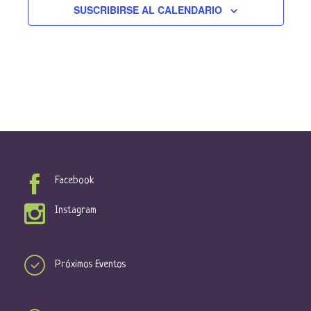
ú
SUSCRIBIRSE AL CALENDARIO
E
e
s
E
v
v
q
e
e
u
n
n
t
e
t
o
d
o
a
s
y
Facebook
v
Instagram
i
s
t
Próximos Eventos
a