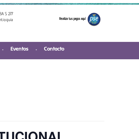
3A S 277
Realiza tus pagos aquí
ntioquia
Eventos
Contacto
ITUCIONAL