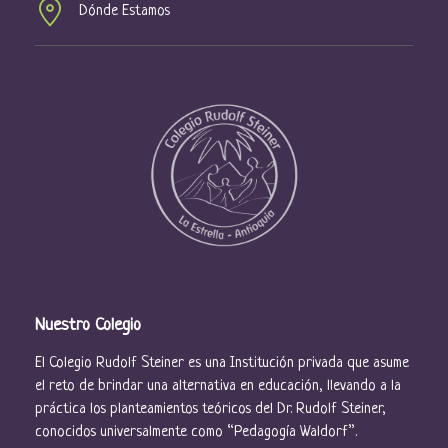
s
Dónde Estamos
d
e
E
v
e
n
t
o
s
Nuestro Colegio
El Colegio Rudolf Steiner es una Institución privada que asume
el reto de brindar una alternativa en educación, llevando a la
práctica los planteamientos teóricos del Dr. Rudolf Steiner,
conocidos universalmente como “Pedagogía Waldorf”.