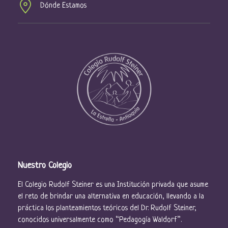
s
Dónde Estamos
d
e
E
v
e
n
t
o
s
Nuestro Colegio
El Colegio Rudolf Steiner es una Institución privada que asume
el reto de brindar una alternativa en educación, llevando a la
práctica los planteamientos teóricos del Dr. Rudolf Steiner,
conocidos universalmente como “Pedagogía Waldorf”.