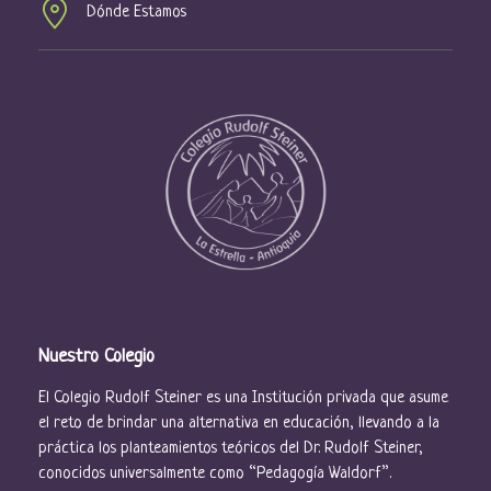
s
Dónde Estamos
d
e
E
v
e
n
t
o
s
Nuestro Colegio
El Colegio Rudolf Steiner es una Institución privada que asume
el reto de brindar una alternativa en educación, llevando a la
práctica los planteamientos teóricos del Dr. Rudolf Steiner,
conocidos universalmente como “Pedagogía Waldorf”.