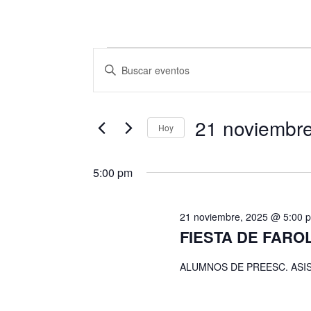
Eventos
N
I
a
n
for
t
v
r
21 noviembr
21
e
Hoy
o
g
S
d
noviembre,
e
u
5:00 pm
a
l
c
c
2025
e
e
21 noviembre, 2025 @ 5:00 
c
i
l
FIESTA DE FARO
c
a
ó
i
p
ALUMNOS DE PREESC. ASI
n
o
a
n
d
l
a
a