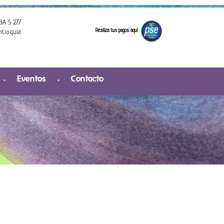
3A S 277
Realiza tus pagos aquí
ntioquia
Eventos
Contacto