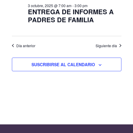
v
e
A
l
3 octubre, 2025 @ 7:00 am
-
3:00 pm
R
g
3
ENTREGA DE INFORMES A
e
e
a
PADRES DE FAMILIA
c
g
c
octubre,
c
i
a
i
ó
c
2025
o
n
Día anterior
Siguiente día
n
i
d
a
e
ó
r
SUSCRIBIRSE AL CALENDARIO
v
n
f
i
e
s
d
c
t
e
a
h
s
b
a
d
.
ú
e
s
E
v
q