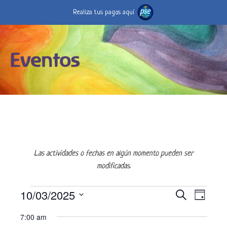
Realiza tus pagos aquí
Eventos
Las actividades o fechas en algún momento pueden ser
modificadas.
Eventos
10/03/2025
N
N
B
D
U
a
Í
S
a
S
v
7:00 am
for
A
C
e