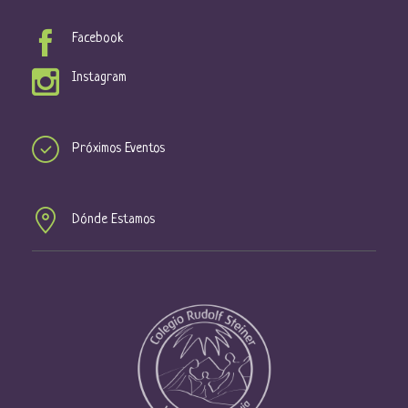
e
u
n
Facebook
t
e
o
Instagram
d
a
y
Próximos Eventos
v
i
Dónde Estamos
s
t
a
s
d
e