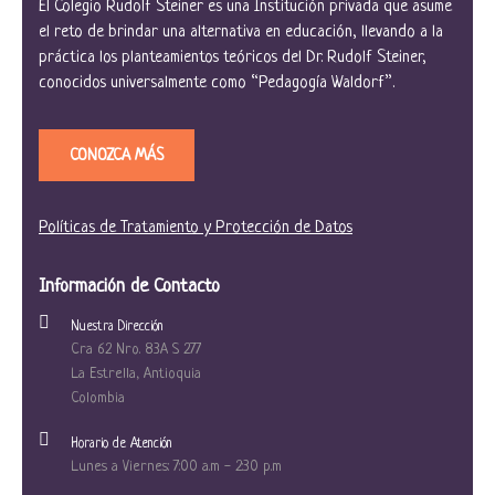
El Colegio Rudolf Steiner es una Institución privada que asume
E
el reto de brindar una alternativa en educación, llevando a la
v
práctica los planteamientos teóricos del Dr. Rudolf Steiner,
e
conocidos universalmente como “Pedagogía Waldorf”.
n
CONOZCA MÁS
t
o
Políticas de Tratamiento y Protección de Datos
s
Información de Contacto
Nuestra Dirección
Cra 62 Nro. 83A S 277
La Estrella, Antioquia
Colombia
Horario de Atención
Lunes a Viernes: 7:00 a.m - 2:30 p.m