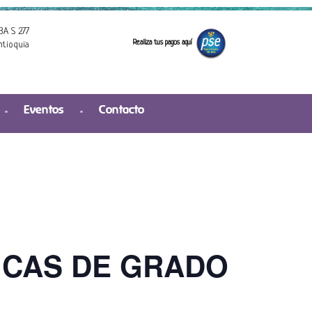
3A S 277
Realiza tus pagos aquí
ntioquia
Eventos
Contacto
ICAS DE GRADO