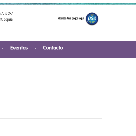
3A S 277
Realiza tus pagos aquí
ntioquia
Eventos
Contacto