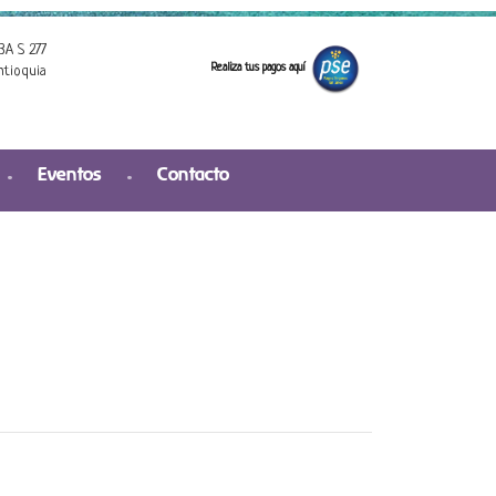
3A S 277
Realiza tus pagos aquí
ntioquia
Eventos
Contacto