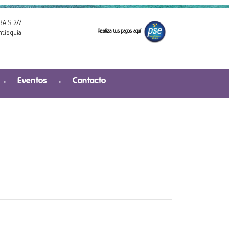
3A S 277
Realiza tus pagos aquí
ntioquia
Eventos
Contacto