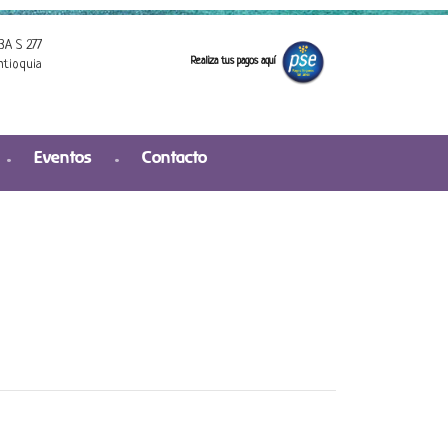
3A S 277
Realiza tus pagos aquí
ntioquia
Eventos
Contacto