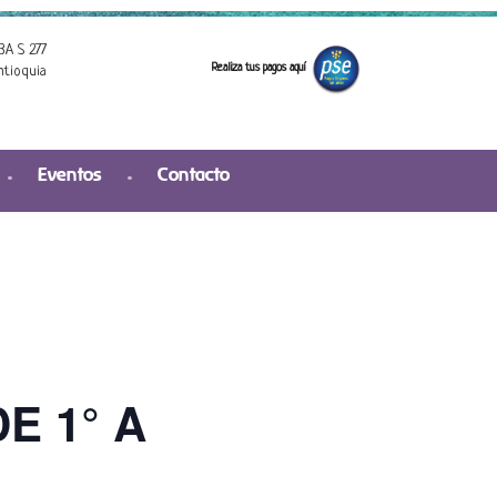
3A S 277
Realiza tus pagos aquí
ntioquia
Eventos
Contacto
E 1° A