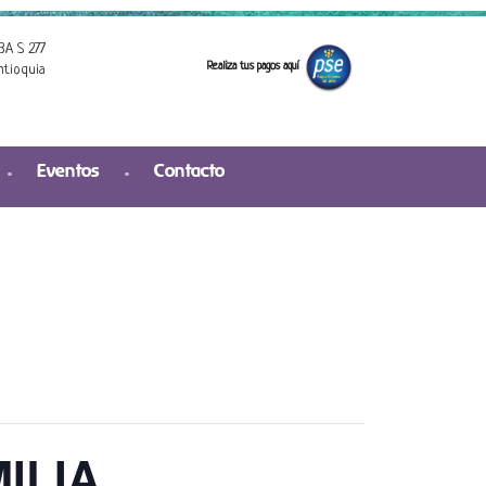
3A S 277
Realiza tus pagos aquí
ntioquia
Eventos
Contacto
ILIA