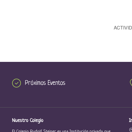
ACTIVI
Próximos Eventos
Nuestro Colegio
I
El Colegio Rudolf Steiner es una Institución privada que