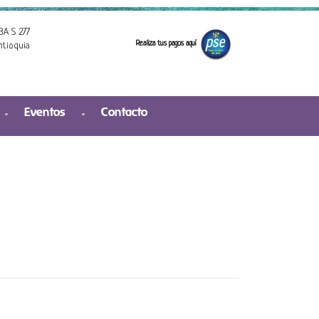
3A S 277
Realiza tus pagos aquí
ntioquia
Eventos
Contacto