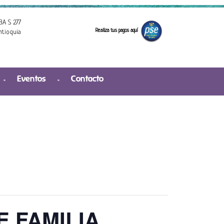
3A S 277
Realiza tus pagos aquí
ntioquia
Eventos
Contacto
 FAMILIA