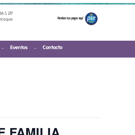
3A S 277
Realiza tus pagos aquí
ntioquia
Eventos
Contacto
 FAMILIA