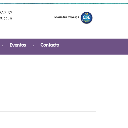
3A S 277
Realiza tus pagos aquí
ntioquia
Eventos
Contacto