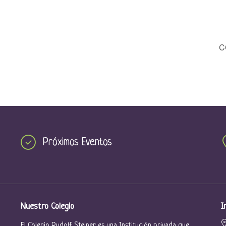
C
Próximos Eventos
Nuestro Colegio
I
El Colegio Rudolf Steiner es una Institución privada que