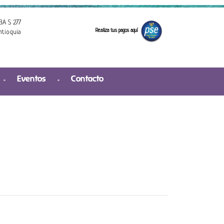
3A S 277
Realiza tus pagos aquí
ntioquia
Eventos
Contacto