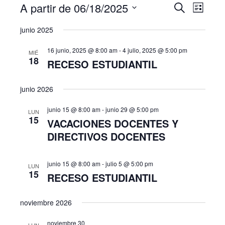
Eventos
A partir de 06/18/2025
N
N
B
L
U
a
I
S
a
S
v
junio 2025
S
C
e
T
v
e
A
l
A
16 junio, 2025 @ 8:00 am
-
4 julio, 2025 @ 5:00 pm
R
MIÉ
g
e
18
e
RECESO ESTUDIANTIL
a
c
g
c
c
junio 2026
i
a
i
ó
c
junio 15 @ 8:00 am
-
junio 29 @ 5:00 pm
o
LUN
n
15
VACACIONES DOCENTES Y
n
i
d
DIRECTIVOS DOCENTES
a
e
ó
r
v
n
f
i
junio 15 @ 8:00 am
-
julio 5 @ 5:00 pm
LUN
15
e
s
RECESO ESTUDIANTIL
d
c
t
e
a
h
noviembre 2026
s
b
a
d
.
noviembre 30
LUN